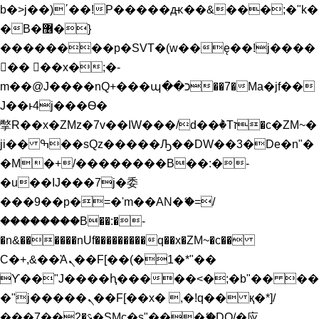
b�>j��)΄��!P�����ԫ��&���;�"k�
�B�޶�}
��������p�SVT�(w��ę��!j����
�� ��x�;�-
m��@J����nQ+���պ��כ��7�Ma�jf��
J��ͱ4j���Ѳ�
撆R��x�ZMz�7v��IW���/d��ٞ�Тז�c�ZM~�
ji�� ߒ��sQz�����Ԡ��DW��3�De�n"�
�M�+/��������B��:�-
�u��IJ���7j�委
���9��p�=�'m��AN�ޭ�=/
��������B��:�-
�n&������nUf���������q��x�ZM~�
c��
Ϲ�+,&��Ὰܢ��F[��(�1�*"��
ϒ��"J����ԧ�����<�;�b"�� ��
�"j�����ܢ��F[��x� ,�!q�� қ�*]/
���؝�2��7�SMc�s"���ޭ�DQ/�应