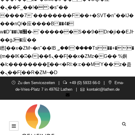
�ܢ��F_��!� :�s"��
����7`��������F��+�SVT�n"��IJ�
���nQ/�应����B ��4�
w�D"��IJ�׭�-`������S��9�Dr�ji��EJ߅
��gJ�应��
矁[��x�ZM~�n"��IB؃��!'����Тѕ��+��
(m��IK�ʭ�/|��ϐܢ��F[��x�ZMz�G�� %嬩
�/c��������[[��<�RI:�:c��MΎ��:z�졾
�ܢ��F[��R�ZM~�D
Zu den Servicezeiten |
+49 (0) 5933 66-0
|
Erna-
de-Vries-Platz 7 in 49762 Lathen
|
kontakt@lathen.de