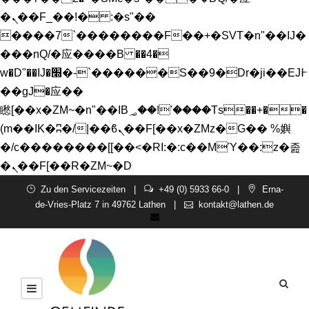
�ܢ��F_��!� :�s"��
����7`��������F��+�SVT�n"��IJ�
���nQ/�应����B ��4�
w�D"��IJ�׭�-`������S��9�Dr�ji��EJ߅
��gJ�应��
矁[��x�ZM~�n"��IB؃��!'����Тѕ��+��
(m��IK�ʭ�/|��ϐܢ��F[��x�ZMz�G�� %嬩
�/c��������[[��<�RI:�:c��MΎ��:z�졾
�ܢ��F[��R�ZM~�D
Zu den Servicezeiten |
+49 (0) 5933 66-0
|
Erna-
de-Vries-Platz 7 in 49762 Lathen
|
kontakt@lathen.de