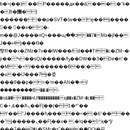
b�>j��)΄��!P�����ԫ��&���;�"k�
�B�޶�}
��������p�SVT�(w��ę��!j����
�� ��x�;�-
m��@J����nQ+���պ��כ��7�Ma�jf��
J��ͱ4j���Ѳ�
撆R��x�ZMz�7v��IW���/d��ٞ�Тז�c�ZM~�
ji�� ߒ��sQz�����Ԡ��DW��3�De�n"�
�M�+/��������B��:�-
�u��IJ���7j�委
���9��p�=�'m��AN�ޭ�=/
��������B��:�-
�n&������nUf���������q��x�ZM~�
c��
Ϲ�+,&��Ὰܢ��F[��(�1�*"��
ϒ��"J����ԧ�����<�;�b"�� ��
�"j�����ܢ��F[��x� ,�!q�� қ�*]/
���؝�2��7�SMc�s"���ޭ�DQ/�应